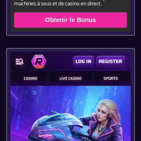
machines à sous et de casino en direct.
Obtenir le Bonus