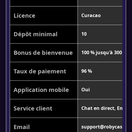
Licence
Curacao
Dépôt minimal
10
Bonus de bienvenue
100 % jusqu'à 300
Taux de paiement
96 %
Application mobile
Oui
Service client
Chat en direct, Email
Email
support@robycasino