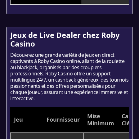
Jeux de Live Dealer chez Roby
Casino
Découvrez une grande variété de jeux en direct
captivants à Roby Casino online, allant de la roulette
au blackjack, organisés par des croupiers
professionnels. Roby Casino offre un support
multilingue 24/7, un cashback généreux, des tournois
passionnants et des offres personnalisées pour
chaque joueur, assurant une expérience immersive et
interactive.
Mise
Caract
Jeu
Fournisseur
Minimum
Clé