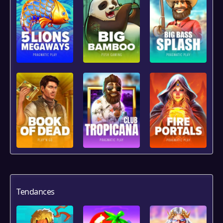
Tendances