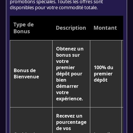
promotions spéciales. Toutes les offres sont
disponibles pour votre commodité totale.
Type de
Co
Description
Montant
Bonus
Ré
Obtenez un
bonus sur
votre
premier
100% du
Bonus de
S'i
dépôt pour
premier
Bienvenue
un
bien
dépôt
démarrer
votre
expérience.
Recevez un
pourcentage
de vos