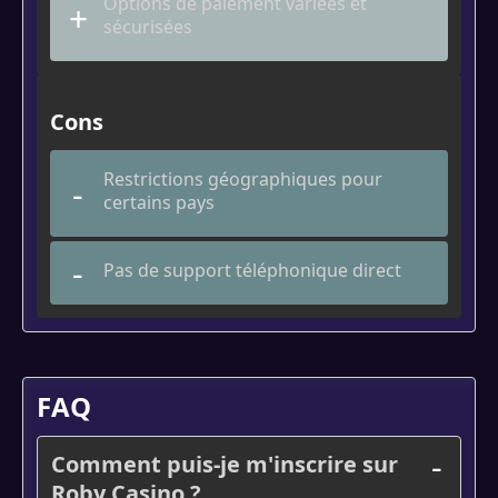
Options de paiement variées et
sécurisées
Cons
Restrictions géographiques pour
certains pays
Pas de support téléphonique direct
FAQ
Comment puis-je m'inscrire sur
Roby Casino ?